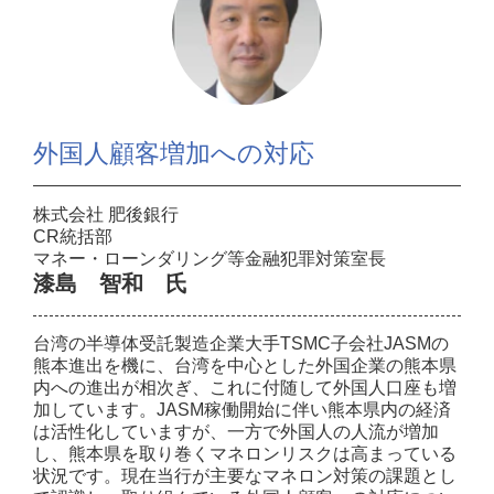
外国人顧客増加への対応
株式会社 肥後銀行
CR統括部
マネー・ローンダリング等金融犯罪対策室長
漆島 智和 氏
台湾の半導体受託製造企業大手TSMC子会社JASMの
熊本進出を機に、台湾を中心とした外国企業の熊本県
内への進出が相次ぎ、これに付随して外国人口座も増
加しています。JASM稼働開始に伴い熊本県内の経済
は活性化していますが、一方で外国人の人流が増加
し、熊本県を取り巻くマネロンリスクは高まっている
状況です。現在当行が主要なマネロン対策の課題とし