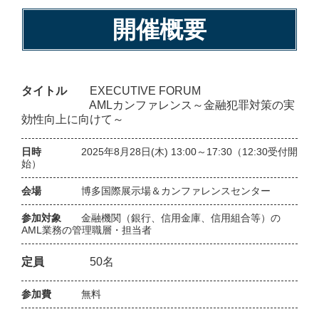
開催概要
タイトル
EXECUTIVE FORUM
AMLカンファレンス～金融犯罪対策の実
効性向上に向けて～
日時
2025年8月28日(木) 13:00～17:30（12:30受付開
始）
会場
博多国際展示場＆カンファレンスセンター
参加対象
金融機関（銀行、信用金庫、信用組合等）の
AML業務の管理職層・担当者
定員
50名
参加費
無料