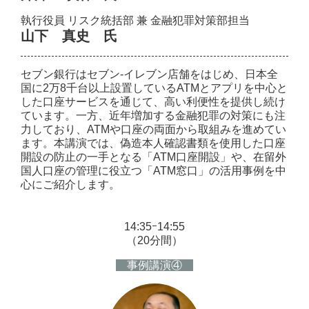
執行役員 リスク統括部 兼 金融犯罪対策部担当
山下 真史 氏
セブン銀行はセブン‐イレブン店舗をはじめ、日本全
国に2万8千台以上設置しているATMとアプリを中心と
した口座サービスを通じて、高い利便性を提供し続け
ています。一方、近年増加する金融犯罪の対策にも注
力しており、ATMや口座の両面から取組みを進めてい
ます。本講演では、偽造本人確認書類を使用した口座
開設の防止の一手となる「ATM口座開設」や、在留外
国人口座の管理に役立つ「ATM窓口」の活用事例を中
心にご紹介します。
14:35ｰ14:55
（20分間）
事例講演④