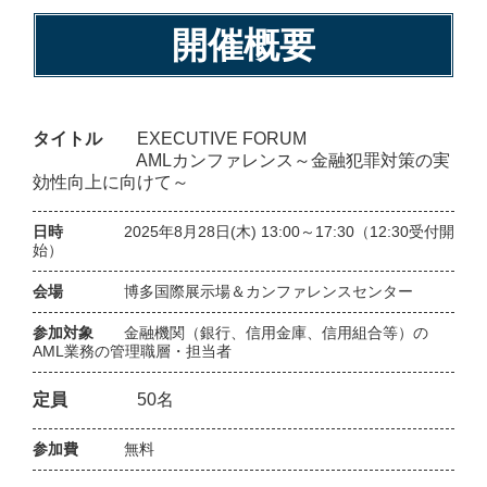
開催概要
タイトル
EXECUTIVE FORUM
AMLカンファレンス～金融犯罪対策の実
効性向上に向けて～
日時
2025年8月28日(木) 13:00～17:30（12:30受付開
始）
会場
博多国際展示場＆カンファレンスセンター
参加対象
金融機関（銀行、信用金庫、信用組合等）の
AML業務の管理職層・担当者
定員
50名
参加費
無料