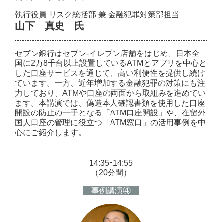
執行役員 リスク統括部 兼 金融犯罪対策部担当
山下 真史 氏
セブン銀行はセブン‐イレブン店舗をはじめ、日本全
国に2万8千台以上設置しているATMとアプリを中心と
した口座サービスを通じて、高い利便性を提供し続け
ています。一方、近年増加する金融犯罪の対策にも注
力しており、ATMや口座の両面から取組みを進めてい
ます。本講演では、偽造本人確認書類を使用した口座
開設の防止の一手となる「ATM口座開設」や、在留外
国人口座の管理に役立つ「ATM窓口」の活用事例を中
心にご紹介します。
14:35ｰ14:55
（20分間）
事例講演④