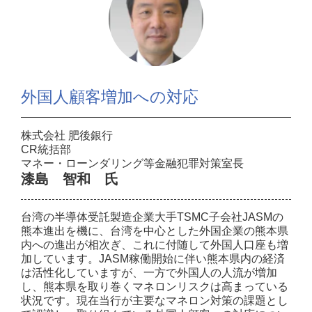
外国人顧客増加への対応
株式会社 肥後銀行
CR統括部
マネー・ローンダリング等金融犯罪対策室長
漆島 智和 氏
台湾の半導体受託製造企業大手TSMC子会社JASMの
熊本進出を機に、台湾を中心とした外国企業の熊本県
内への進出が相次ぎ、これに付随して外国人口座も増
加しています。JASM稼働開始に伴い熊本県内の経済
は活性化していますが、一方で外国人の人流が増加
し、熊本県を取り巻くマネロンリスクは高まっている
状況です。現在当行が主要なマネロン対策の課題とし