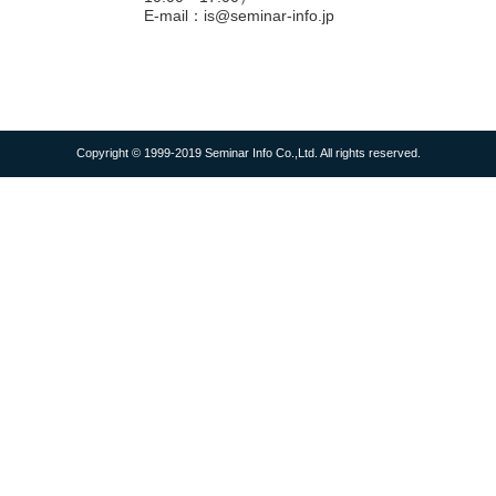
E-mail：is@seminar-info.jp
Copyright © 1999-2019 Seminar Info Co.,Ltd. All rights reserved.