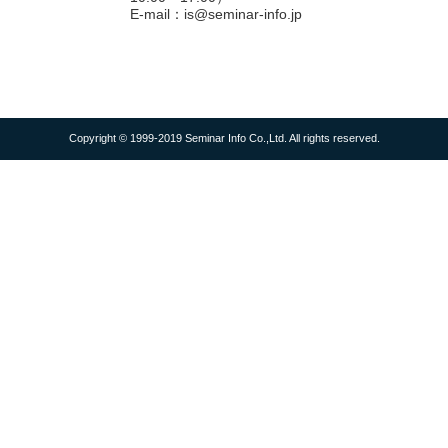
E-mail：is@seminar-info.jp
Copyright © 1999-2019 Seminar Info Co.,Ltd. All rights reserved.