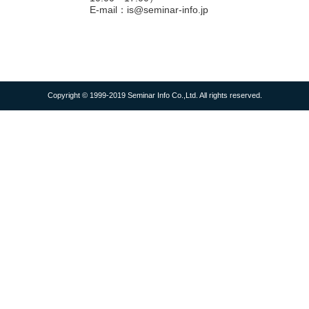
E-mail：is@seminar-info.jp
Copyright © 1999-2019 Seminar Info Co.,Ltd. All rights reserved.