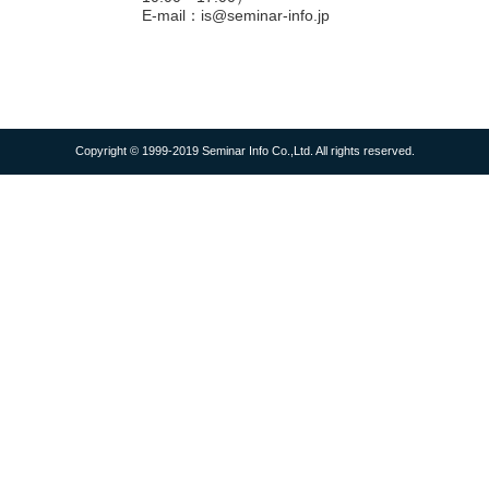
E-mail：is@seminar-info.jp
Copyright © 1999-2019 Seminar Info Co.,Ltd. All rights reserved.