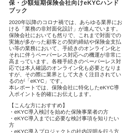
保・少額短期保険会社向けeKYCハンド
ブック
2020年以降のコロナ禍では、あらゆる業界にお
ける「業務の非対面化設計」が進んでいます。
保険会社においても然りで、これまで対面での
実施が多かった顧客との契約締結や保険金支払
い等の業務において、手続きのオンライン化と
それに伴うペーパーレス対応への機運が非常に
高まっています。各種手続きのペーパーレス対
応では本人確認のオンライン化も必要となりま
すが、その際に業界として大きく注目されてい
るのが「eKYC」です。
本レポートでは、保険会社に特化したeKYC導
入ポイントを的確にお伝えします。
【こんな方におすすめ】
・eKYC導入検討を始めた保険事業者の方
・eKYC導入までに必要な検討事項を知りたい
方
・eKYC導入プロジェクトの社内説明を行う方