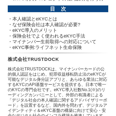
目　次
・本人確認とeKYCとは
・なぜ保険会社は本人確認が必要?
・eKYC導入のメリット
・保険会社でよく使われるeKYC手法
・マイナンバー生前取得への対応について
・eKYC事例:ライフネット生命保険
株式会社TRUSTDOCK
株式会社TRUSTDOCKは、マイナンバーカードの公
的個人認証をはじめ、犯罪収益移転防止法のeKYCが
可能なデジタル身分証アプリと、あらゆる業法に対応
するKYCのAPI基盤サービスを提供する、日本で唯一
のKYCの専門会社です。eKYC導入社数No.1(※)のリ
ーディングカンパニーとして、外部の有識者による
「デジタル社会の本人確認に関するアドバイザリーボ
ード」を設置するなど、国内外を問わず、デジタルア
イデンティティ＆eKYC基盤の構築に向けて安心・安
全なデジタル社会のインフラ構築を推進しています。