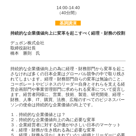
14:00-14:40
（40分間）
基調講演
持続的な企業価値向上に変革を起こすべく経理・財務の役割
デュポン株式会社
取締役副社長
橋本 勝則 氏
持続的な企業価値向上の為に経理・財務部門から変革を起こ
さなければ多くの日本企業はグローバル競争の中で取り残さ
れてしまいます。経理・財務部門自らの変革は無論のこと、
コーポレートやビジネスのリーダー自身とそれらを支える経
営企画部門や事業管理部門に求められる変革について提言し
ます。経営者同様に、営業、技術、製造、研究開発、経理・
財務、人事、IT、購買、法務、広報のすべてのビジネスパー
ソンの使命は持続的な企業価値の向上です。
１．持続的な企業価値とは？
２．持続的な企業価値向上の為に必要な変革
３．企業経営者に対する評価がやさしい日本のマーケット
４．経理・財務が生き残れる為に必要な変革
５．経理・財務を活かしきれていない組織とリーダーに必要