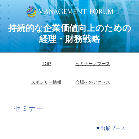
持続的な企業価値向上のための
経理・財務戦略
TOP
セミナー／ブース
スポンサー情報
会場へのアクセス
セミナー
▼出展ブース