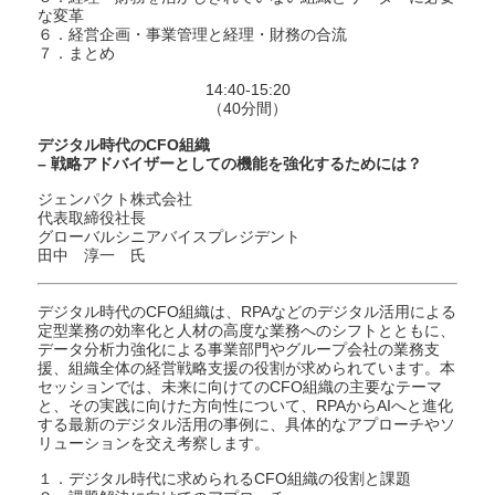
な変革
６．経営企画・事業管理と経理・財務の合流
７．まとめ
14:40-15:20
（40分間）
デジタル時代のCFO組織
– 戦略アドバイザーとしての機能を強化するためには？
ジェンパクト株式会社
代表取締役社長
グローバルシニアバイスプレジデント
田中 淳一 氏
デジタル時代のCFO組織は、RPAなどのデジタル活用による
定型業務の効率化と人材の高度な業務へのシフトとともに、
データ分析力強化による事業部門やグループ会社の業務支
援、組織全体の経営戦略支援の役割が求められています。本
セッションでは、未来に向けてのCFO組織の主要なテーマ
と、その実践に向けた方向性について、RPAからAIへと進化
する最新のデジタル活用の事例に、具体的なアプローチやソ
リューションを交え考察します。
１．デジタル時代に求められるCFO組織の役割と課題