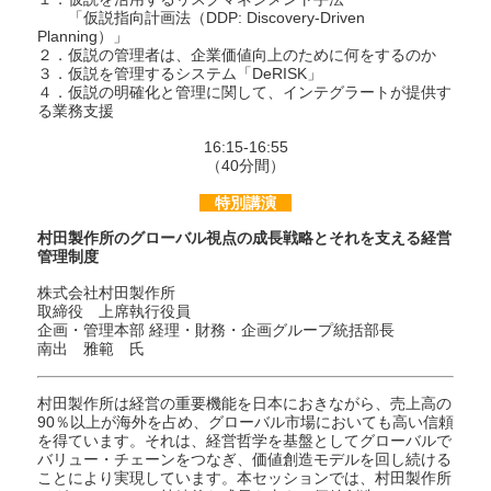
「仮説指向計画法（DDP: Discovery-Driven
Planning）」
２．仮説の管理者は、企業価値向上のために何をするのか
３．仮説を管理するシステム「DeRISK」
４．仮説の明確化と管理に関して、インテグラートが提供す
る業務支援
16:15-16:55
（40分間）
特別講演
村田製作所のグローバル視点の成長戦略とそれを支える経営
管理制度
株式会社村田製作所
取締役 上席執行役員
企画・管理本部 経理・財務・企画グループ統括部長
南出 雅範 氏
村田製作所は経営の重要機能を日本におきながら、売上高の
90％以上が海外を占め、グローバル市場においても高い信頼
を得ています。それは、経営哲学を基盤としてグローバルで
バリュー・チェーンをつなぎ、価値創造モデルを回し続ける
ことにより実現しています。本セッションでは、村田製作所