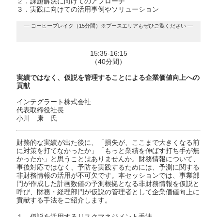
２．課題解決に向けてのアプローチ
３．実践に向けての活用事例やソリューション
― コーヒーブレイク（15分間）※ブースエリアもぜひご覧ください ―
15:35-16:15
（40分間）
実績ではなく、仮説を管理することによる企業価値向上への
貢献
インテグラート株式会社
代表取締役社長
小川 康 氏
財務的な実績が出た後に、「損失が、ここまで大きくなる前
に対策を打てなかったか」「もっと業績を伸ばす打ち手が無
かったか」と思うことはありませんか。財務情報について、
事後対応ではなく、予防を実践するためには、予測に関する
非財務情報の活用が不可欠です。本セッションでは、事業部
門が作成した計画数値の予測根拠となる非財務情報を仮説と
呼び、財務・経理部門が仮説の管理者として企業価値向上に
貢献する手法をご紹介します。
１．仮説を活用するリスクマネジメント手法