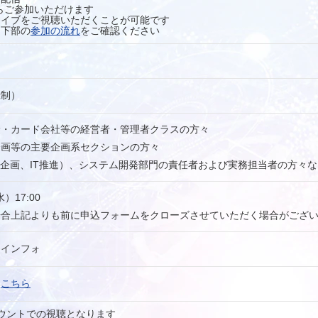
らご参加いただけます
カイブをご視聴いただくことが可能です
ジ下部の
参加の流れ
をご確認ください
録制）
険・カード会社等の経営者・管理者クラスの⽅々
企画等の主要企画系セクションの⽅々
ム企画、IT推進）、システム開発部門の責任者および実務担当者の⽅々な
）17:00
場合上記よりも前に申込フォームをクローズさせていただく場合がござ
ーインフォ
は
こちら
ウントでの視聴となります