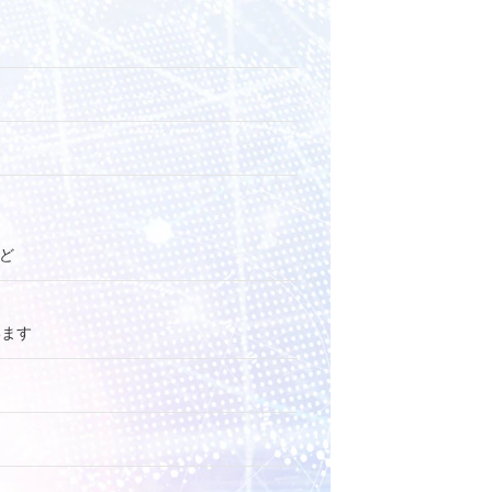
ど
います