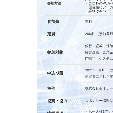
参加方法
・ご自身のPCか
・開催後にアー
・詳細は本ペー
参加費
無料
定員
200名 （事前登
銀⾏・証券・保
参加対象
経営企画・営業
IT部門（システ
2021年9月8日（水
申込期限
※定員に達した
主催
株式会社セミナ
協賛・協力
スポンサー情報
・お一人様1アカ