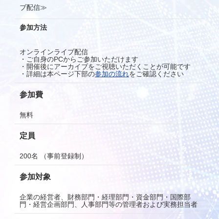
ブ配信≫
参加方法
オンラインライブ配信
・ご自身のPCからご参加いただけます
・開催後にアーカイブをご視聴いただくことが可能です
・詳細は本ページ下部の
参加の流れ
をご確認ください
参加費
無料
定員
200名 （事前登録制）
参加対象
企業の経営者、財務部門・経理部門・資⾦部門・国際部
門・経営企画部門、人事部門等の管理者および実務担当者