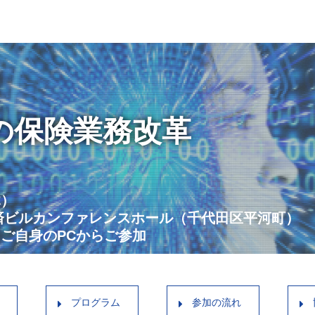
の保険業務改革
木）
済ビルカンファレンスホール（千代田区平河町）
身のPCからご参加
プログラム
参加の流れ