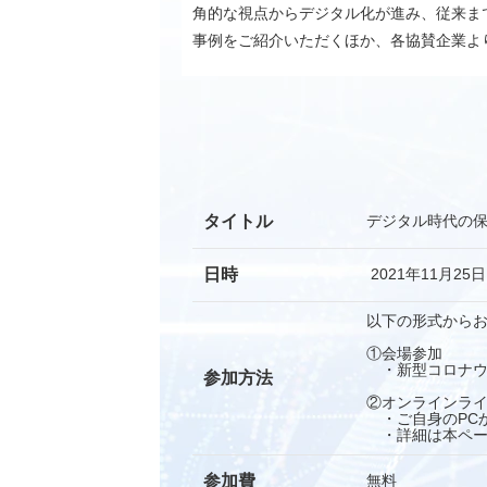
角的な視点からデジタル化が進み、従来ま
事例をご紹介いただくほか、各協賛企業よ
タイトル
デジタル時代の
日時
2021年11月25日
以下の形式から
①会場参加
・新型コロナウ
参加方法
②オンラインラ
・ご自身のPC
・詳細は本ペー
参加費
無料