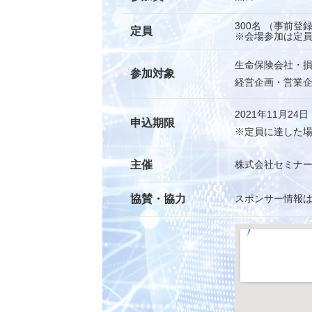
300名 （事前登
定員
※会場参加は定員
生命保険会社・
参加対象
経営企画・営業
2021年11月24
申込期限
※定員に達した
主催
株式会社セミナ
協賛・協力
スポンサー情報