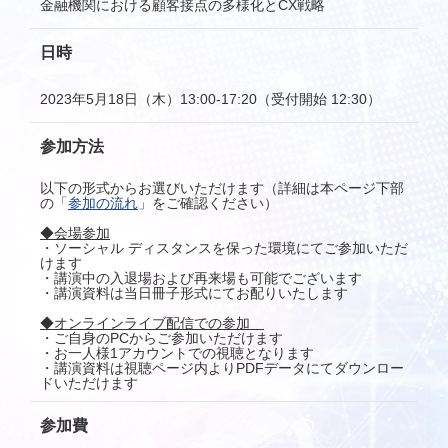
金融機関における顧客接点の多様化とCX戦略
日時
2023年5月18日（木）13:00-17:20（受付開始 12:30）
参加方法
以下の形式からお選びいただけます（詳細は本ページ下部
の「
参加の流れ
」をご確認ください）
◆会場参加
・ソーシャル ディスタンスを保った環境にてご参加いただ
けます
・講演中の入退場および再来場も可能でございます
・講演資料は当日冊子形式にてお配りいたします
◆オンラインライブ配信での参加
・ご自身のPCからご参加いただけます
・お一人様1アカウントでの視聴となります
・講演資料は視聴ページ内よりPDFデータにてダウンロー
ドいただけます
参加費