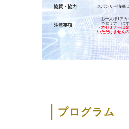
協賛・協力
スポンサー情報
・お一人様1アカ
・本セミナーは
注意事項
・本セミナーは
いただけません
プログラム