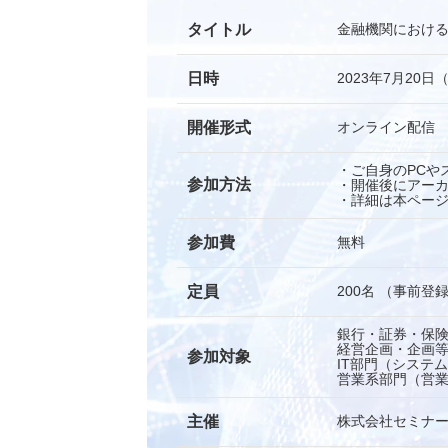
タイトル
金融機関におけ
日時
2023年7月20日（木
開催形式
オンライン配信
・ご自身のPCや
参加方法
・開催後にアー
・詳細は本ペー
参加費
無料
定員
200名 （事前登
銀⾏・証券・保
経営企画・企画
参加対象
IT部門（システ
営業系部門（営
主催
株式会社セミナ