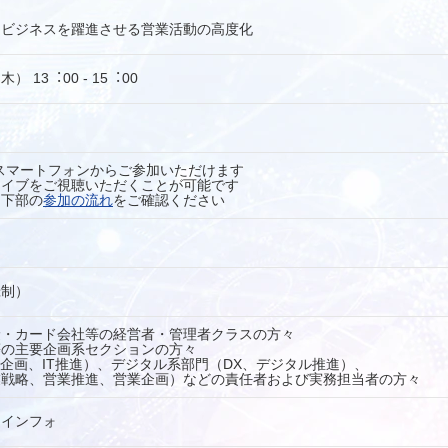
るビジネスを躍進させる営業活動の高度化
） 13︓00 - 15︓00
スマートフォンからご参加いただけます
カイブをご視聴いただくことが可能です
ジ下部の
参加の流れ
をご確認ください
録制）
険・カード会社等の経営者・管理者クラスの方々
等の主要企画系セクションの方々
ム企画、IT推進）、デジタル系部門（DX、デジタル推進）、
業戦略、営業推進、営業企画）などの責任者および実務担当者の方々
ーインフォ