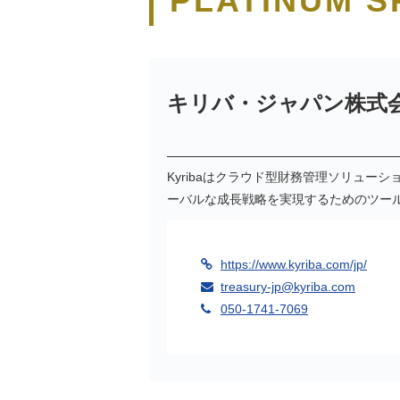
PLATINUM 
キリバ・ジャパン株式
Kyribaはクラウド型財務管理ソリュー
ーバルな成長戦略を実現するためのツー
https://www.kyriba.com/jp/
treasury-jp@kyriba.com
050-1741-7069