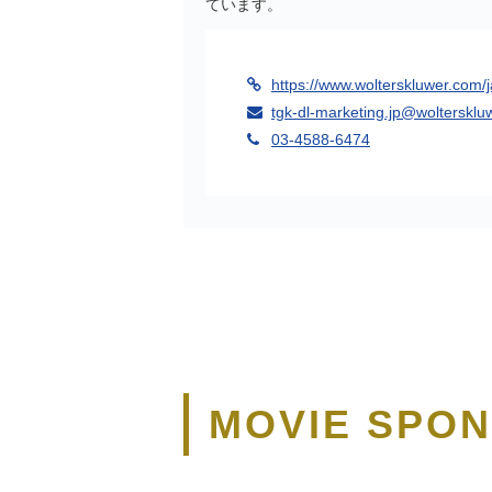
ています。
https://www.wolterskluwer.com/ja
tgk-dl-marketing.jp@wolterskl
03-4588-6474
MOVIE SPO