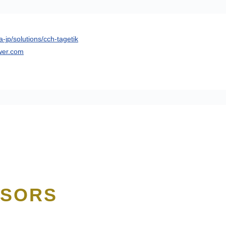
-jp/solutions/cch-tagetik
uwer.com
NSORS