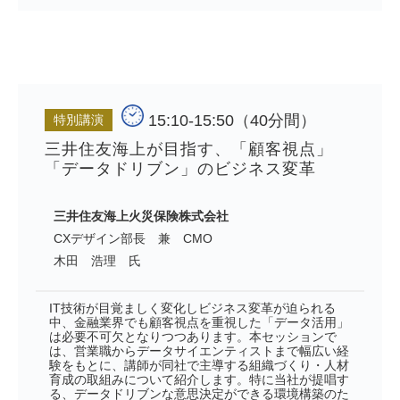
15:10-15:50（40分間）
特別講演
三井住友海上が目指す、「顧客視点」
「データドリブン」のビジネス変革
三井住友海上火災保険株式会社
CXデザイン部長 兼 CMO
木田 浩理 氏
IT技術が目覚ましく変化しビジネス変革が迫られる
中、金融業界でも顧客視点を重視した「データ活用」
は必要不可欠となりつつあります。本セッションで
は、営業職からデータサイエンティストまで幅広い経
験をもとに、講師が同社で主導する組織づくり・人材
育成の取組みについて紹介します。特に当社が提唱す
る、データドリブンな意思決定ができる環境構築のた