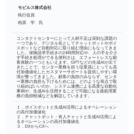
モビルス株式会社
執行役員
柏原 学 氏
コンタクトセンターにとって人材不足は深刻な課題の
一つであり、デジタル化としてチャットボットやボイ
スボットなど自動対応に取り組む理由にもなってきま
した。保険請求手続きの24時間対応や、人の手を介さ
ず手続き処理ができる便利さは、エフォートレスな顧
客体験の一つともいえます。GPTなどの生成AIが出て
きたことで、センター業務を担う従業員にとっても高
付加価値化したカスタマーサポートを提供しやすい環
境が整ってきました。顧客の負担のみならず、センタ
ー業務の負担も下げるためには、どのような視点で取
り組めばいいのか、システム連携による高度な自動化
事例や、生成AIを活用することで可能になる後処理業
務の負担軽減などを解説していきます。
１．ボイスボットと生成AI活用によるオペレーション
の高付加価値化
２．チャットボット・有人チャットと生成AI活用によ
るオペレーションの高付加価値化
３．DXからCXへ