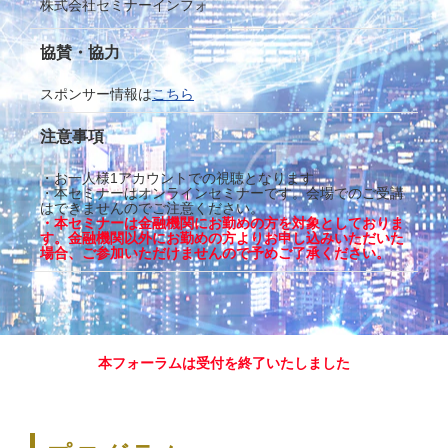
株式会社セミナーインフォ
協賛・協力
スポンサー情報は
こちら
注意事項
・お一人様1アカウントでの視聴となります
・本セミナーはオンラインセミナーです。会場でのご受講
はできませんのでご注意ください。
・本セミナーは金融機関にお勤めの方を対象としておりま
す。金融機関以外にお勤めの方よりお申し込みいただいた
場合、ご参加いただけませんので予めご了承ください。
本フォーラムは受付を終了いたしました