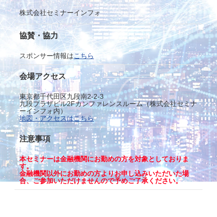
株式会社セミナーインフォ
協賛・協力
スポンサー情報は
こちら
会場アクセス
東京都千代田区九段南2-2-3
九段プラザビル2Fカンファレンスルーム（株式会社セミナ
ーインフォ内）
地図・アクセスはこちら
注意事項
本セミナーは金融機関にお勤めの方を対象としておりま
す。
金融機関以外にお勤めの方よりお申し込みいただいた場
合、ご参加いただけませんので予めご了承ください。