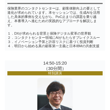
保険業界のコンタクトセンターは、顧客体験向上の要として
進化が求められています。本セッションでは、生成AIを活用
した具体的事例を交えながら、PoC止まりの課題を乗り越
え、本番導入へ進むための実践的なアプローチを解説しま
す。
１．DXが求められる背景と保険デジタル変革の世界観
２．コンタクトセンター領域にAIがもたらすブレイクスルー
３．イノベーション予算と許容リスクに基づく投資判断
４．明日から始める真の顧客第一主義と日本IBMの共創支援
14:50-15:20
（30分間）
特別講演