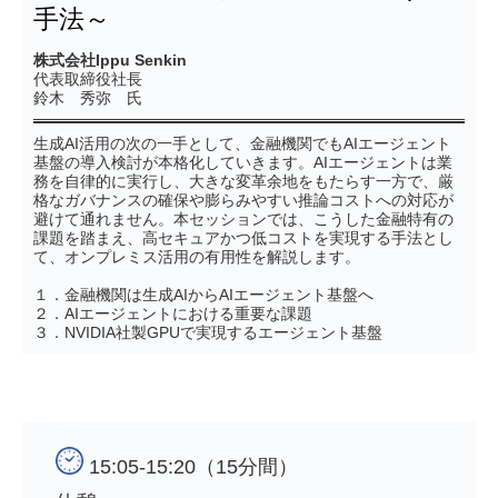
手法～
株式会社Ippu Senkin
代表取締役社長
鈴木 秀弥 氏
生成AI活用の次の一手として、金融機関でもAIエージェント
基盤の導入検討が本格化していきます。AIエージェントは業
務を自律的に実行し、大きな変革余地をもたらす一方で、厳
格なガバナンスの確保や膨らみやすい推論コストへの対応が
避けて通れません。本セッションでは、こうした金融特有の
課題を踏まえ、高セキュアかつ低コストを実現する手法とし
て、オンプレミス活用の有用性を解説します。
１．金融機関は生成AIからAIエージェント基盤へ
２．AIエージェントにおける重要な課題
３．NVIDIA社製GPUで実現するエージェント基盤
15:05-15:20（15分間）