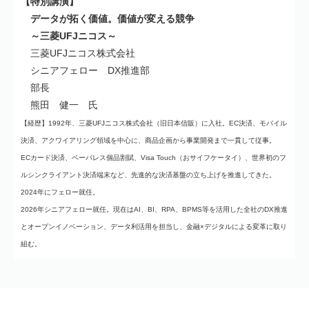
【特別講演】
データが拓く価値。価値が変える競争
～三菱UFJニコス～
三菱UFJニコス株式会社
シニアフェロー DX推進部
部長
熊田 健一 氏
【経歴】1992年、三菱UFJニコス株式会社（旧日本信販）に入社。EC決済、モバイル
決済、アクワイアリング領域を中心に、商品企画から事業開発まで一貫して従事。
ECカード決済、ペーパレス個品割賦、Visa Touch（おサイフケータイ）、世界初のフ
ルシンクライアント決済端末など、先進的な決済基盤の立ち上げを推進してきた。
2024年にフェロー就任。
2026年シニアフェロー就任。現在はAI、BI、RPA、BPMS等を活用した全社のDX推進
とオープンイノベーション、データ利活用を担当し、金融×デジタルによる変革に取り
組む。