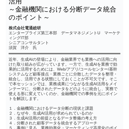
活用
～金融機関における分断データ統合
のポイント～
株式会社電通総研
エンタープライズ第三本部 データマネジメントU マーケテ
ィングIT部
シニアコンサルタント
須賀 洋介 氏
近年、生成AIの登場により、金融業界でも業務への活用に向
けた取り組みが広がっています。一方で、生成AIを業務で効
果的に活用するためには、Web/アプリ/コールセンター/基幹
システムなど顧客接点・業務ごとに分散したデータを整理・
統合し、活用できる状態にしておくことが不可欠です。そこ
で本セッションでは、業務成果につながる生成AI活用をメイ
ンテーマに、分断されたデータをどのように統合し、実務で
使える形に変えていくのか、金融機関での事例を元にポイン
トを解説します。
１．金融機関におけるデータ分断の現状と課題
２．なぜ今、生成AI活用が求められているのか
３．生成AI活用の前提となるデータ整備の考え方
４．分断された顧客データを統合するアプローチ
５．事例に見る、業務効率化・マーケティング高度化のポイ