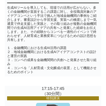
生成AIツールを導入しても、現場での活用が広がらない。多
くの金融機関が直面するこの課題に対し、全役職員対象のア
イデアコンペという手法で挑んだ地域金融機関の事例をご紹
介します。審査設計から学習支援、実装への橋渡しまで一気
通貫で伴走支援した実践と、その取り組みが複数の金融機関
間での生成AI活用アイデアの共有へと発展した経緯をお伝え
します。また、その経験からコンペを一過性のイベントで終
わらせず、人材育成と業務変革につなげるための設計思想を
共有します。
１．金融機関における生成AI活用の課題
２．地域金融機関における生成AIアイデアコンテストの設計
と運営の実践
３．コンペの成果を金融機関間の共創へと発展させた取り組
み
４．コンペを「人材育成・文化醸成の装置」として機能させ
るためのポイント
17:15-17:45
（30分間）
特別講演