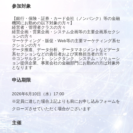
参加対象
【銀行・保険・証券・カード会社（ノンバンク）等の金融
機関にお勤めの以下対象の方々】
経営者・管理者クラスの方々
経営企画・営業企画・システム企画等の主要企画系セクシ
ョンの方々
マーケティング・販促・Web等の主要マーケティング系セ
クションの方々
データ推進、データ分析、データマネジメントなどデータ
系セクションなどの責任者および実務担当者の方々
※コンサルタント、シンクタンク、システム・ソリューシ
ョン提供企業、事業会社の金融部門にお勤めの方は対象外
となります
申込期限
2026年6月10日（水）17:00
※定員に達した場合上記よりも前にお申し込みフォームを
クローズさせていただく場合がございます
主催