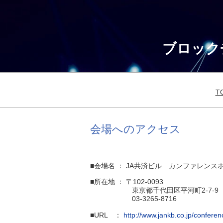
ブロック
T
会場へのアクセス
■会場名 ： JA共済ビル カンファレンス
■所在地 ： 〒102-0093
東京都千代田区平河町2-7-9 J
03-3265-8716
■URL ：
http://www.jankb.co.jp/confere