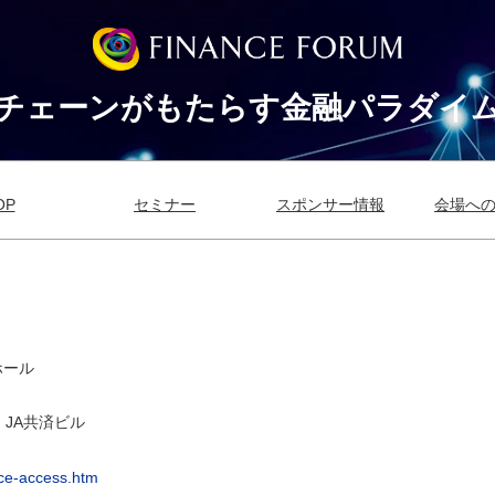
チェーンがもたらす金融パラダイ
OP
セミナー
スポンサー情報
会場へ
ホール
A共済ビル
nce-access.htm