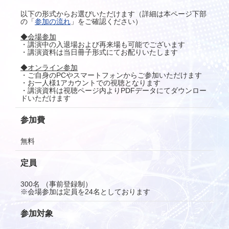
以下の形式からお選びいただけます（詳細は本ページ下部
の「
参加の流れ
」をご確認ください）
◆会場参加
・講演中の入退場および再来場も可能でございます
・講演資料は当日冊子形式にてお配りいたします
◆オンライン参加
・ご自身のPCやスマートフォンからご参加いただけます
・お一人様1アカウントでの視聴となります
・講演資料は視聴ページ内よりPDFデータにてダウンロー
ドいただけます
参加費
無料
定員
300名 （事前登録制）
※会場参加は定員を24名としております
参加対象