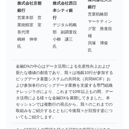
株式会社京都
株式会社西日
銀行
銀行
本シティ銀
営業戦略部
営業本部 営
行
マーケティン
業統轄室 室
デジタル戦略
グ室 推進役
長代理
部 副調査役
補
嶋林 伸幸
小柳 謙三
貝塚 博俊
氏
氏
氏
金融DXの中心はデータ活用による生産性向上および
新たな価値の創造であり、我々は地銀10行が参加する
ビッグデータ基盤システムの共同化（共同MCIF）お
よび参加各行のビッグデータ業務を支援する専門組織
ナレッジラボにより、これまで10年以上もの間、デー
タ活用による様々な金融DXを展開してきました。本
セッションでは複数行の視点から、我々のこれまでの
取組みをご紹介するとともに今後我々が目指す姿につ
いてもご紹介します。