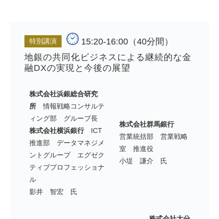
15:20-16:00（40分間）
特別講演
地銀の共同化ビジネスによる継続的な金
融DXの実現と今後の展望
株式会社浜銀総合研究
所
情報戦略コンサルテ
ィング部 グループ長
株式会社群馬銀行
株式会社横浜銀行
ICT
営業統括部 営業戦略
推進部 データマネジメ
室 推進役
ントグループ エグゼク
小堤 謙介 氏
ティブプロフェッショナ
ル
影井 智宏 氏
株式会社大分