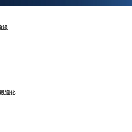
前線
の最適化